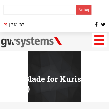
PL
EN
DE
GWS-Blade for Kuris
(24306)